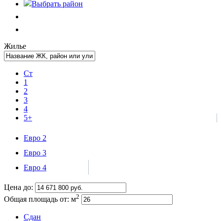
Выбрать
район
Жилье
Ст
1
2
3
4
5+
Евро 2
Евро 3
Евро 4
Цена до:
2
Общая площадь от:
м
Сдан