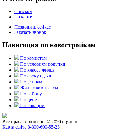
Списком
На карте
Позвонить сейчас
Заказать звонок
Навигация по новостройкам
По комнатам
По условиям покупки
По классу жилья
По сроку сдачи
По улицам
Жилые комплексы
По району
По цене
По локации
Все права защищены © 2026 г. g-n.ru
Карта сайта
8-800-600-55-23