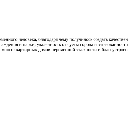
нного человека, благодаря чему получилось создать качественн
асаждения и парки, удалённость от суеты города и загазованност
ь многоквартирных домов переменной этажности и благоустроен